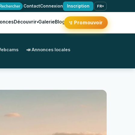
·
Contact
Connexion
Inscription
Rechercher
FR
▾
onces
Découvrir
Galerie
Blog
Promouvoir
✨
▾
Webcams
📣 Annonces locales