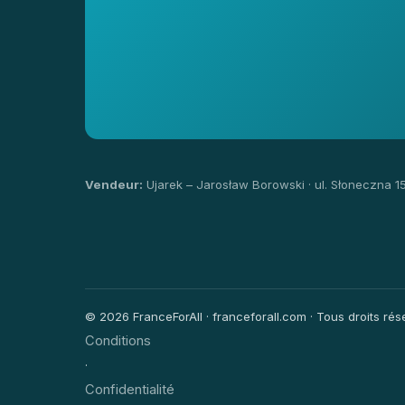
Vendeur:
Ujarek – Jarosław Borowski · ul. Słoneczna 1
© 2026 FranceForAll · franceforall.com · Tous droits rése
Conditions
·
Confidentialité