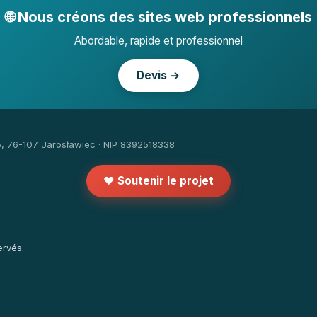
🌐 Nous créons des sites web professionnels
Abordable, rapide et professionnel
Devis →
5, 76-107 Jarosławiec · NIP 8392518338
❤️ Soutenir le projet
rvés. ·