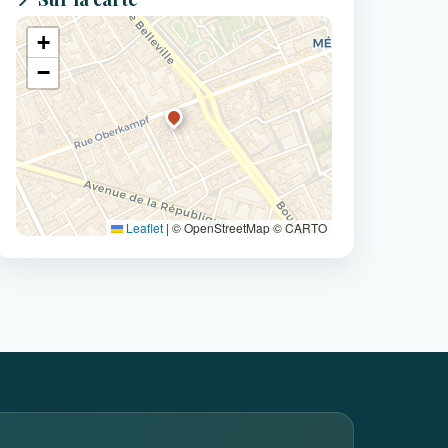
+
−
Leaflet
|
© OpenStreetMap © CARTO