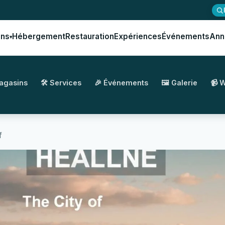
ons
Hébergement
Restauration
Expériences
Événements
Ann
▾
Magasins
🛠️ Services
🎉 Événements
🖼️ Galerie
📹 
f