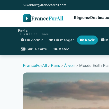
✉️
kontakt@franceforall.com
France
ForAll
F
Régions
Destinati
▾
Paris
Paris & Île-de-France
🏨 Où dormir
🍽️ Où manger
📸 À voir
🛍️ 
🗺️ Sur la carte
🌤️ Météo
FranceForAll
›
Paris
›
À voir
› Musée Edith Pia