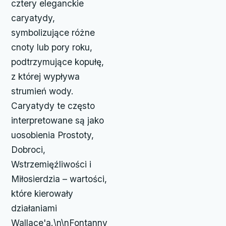
cztery eleganckie
caryatydy,
symbolizujące różne
cnoty lub pory roku,
podtrzymujące kopułę,
z której wypływa
strumień wody.
Caryatydy te często
interpretowane są jako
uosobienia Prostoty,
Dobroci,
Wstrzemięźliwości i
Miłosierdzia – wartości,
które kierowały
działaniami
Wallace'a.\n\nFontanny