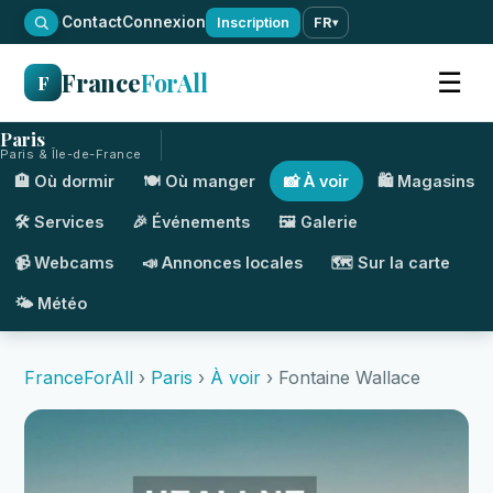
·
Contact
Connexion
Inscription
FR
▾
France
ForAll
☰
F
Paris
Paris & Île-de-France
🏨 Où dormir
🍽️ Où manger
📸 À voir
🛍️ Magasins
🛠️ Services
🎉 Événements
🖼️ Galerie
📹 Webcams
📣 Annonces locales
🗺️ Sur la carte
🌤️ Météo
FranceForAll
›
Paris
›
À voir
› Fontaine Wallace