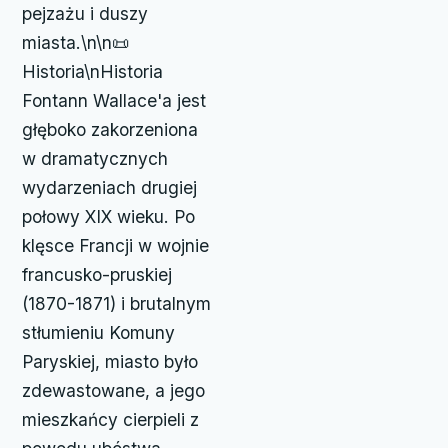
pejzażu i duszy
miasta.\n\n📜
Historia\nHistoria
Fontann Wallace'a jest
głęboko zakorzeniona
w dramatycznych
wydarzeniach drugiej
połowy XIX wieku. Po
klęsce Francji w wojnie
francusko-pruskiej
(1870-1871) i brutalnym
stłumieniu Komuny
Paryskiej, miasto było
zdewastowane, a jego
mieszkańcy cierpieli z