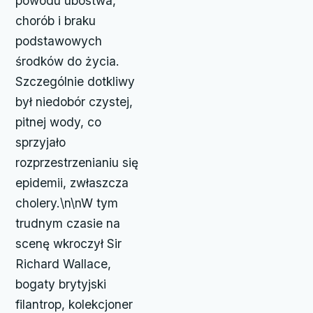
powodu ubóstwa,
chorób i braku
podstawowych
środków do życia.
Szczególnie dotkliwy
był niedobór czystej,
pitnej wody, co
sprzyjało
rozprzestrzenianiu się
epidemii, zwłaszcza
cholery.\n\nW tym
trudnym czasie na
scenę wkroczył Sir
Richard Wallace,
bogaty brytyjski
filantrop, kolekcjoner