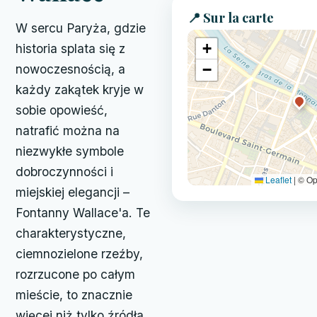
📍 Sur la carte
W sercu Paryża, gdzie
+
historia splata się z
−
nowoczesnością, a
każdy zakątek kryje w
sobie opowieść,
natrafić można na
niezwykłe symbole
dobroczynności i
Leaflet
|
© Op
miejskiej elegancji –
Fontanny Wallace'a. Te
charakterystyczne,
ciemnozielone rzeźby,
rozrzucone po całym
mieście, to znacznie
więcej niż tylko źródła