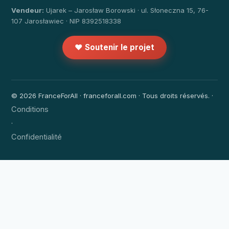
Vendeur:
Ujarek – Jarosław Borowski · ul. Słoneczna 15, 76-
107 Jarosławiec · NIP 8392518338
❤️ Soutenir le projet
© 2026 FranceForAll · franceforall.com · Tous droits réservés. ·
Conditions
·
Confidentialité