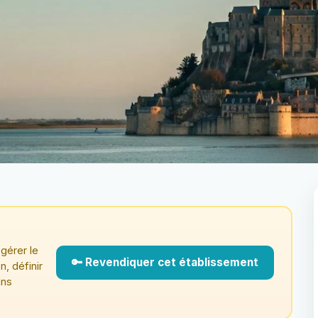
gérer le
🔑 Revendiquer cet établissement
n, définir
ans