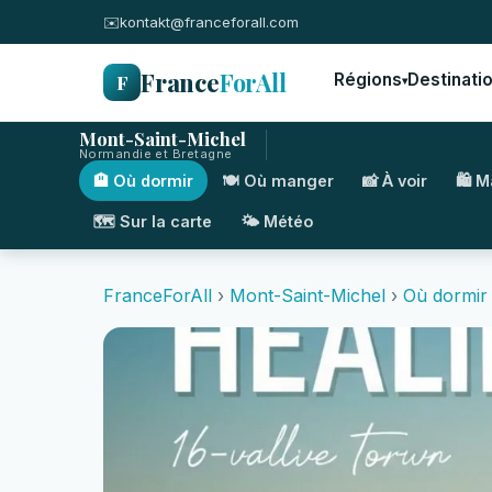
✉️
kontakt@franceforall.com
France
ForAll
F
Régions
Destinati
▾
Mont-Saint-Michel
Normandie et Bretagne
🏨 Où dormir
🍽️ Où manger
📸 À voir
🛍️ 
🗺️ Sur la carte
🌤️ Météo
FranceForAll
›
Mont-Saint-Michel
›
Où dormir