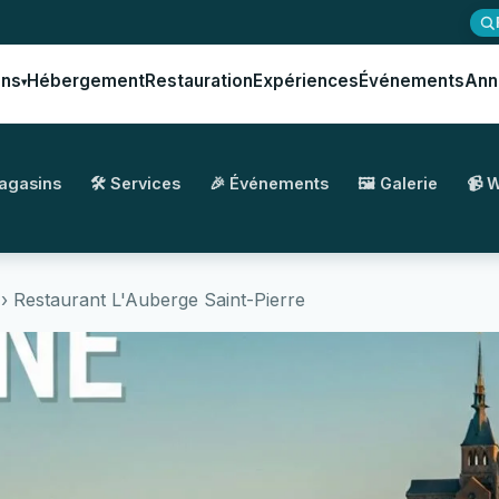
ons
Hébergement
Restauration
Expériences
Événements
Ann
▾
Magasins
🛠️ Services
🎉 Événements
🖼️ Galerie
📹 
› Restaurant L'Auberge Saint-Pierre