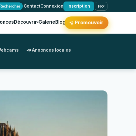
·
Contact
Connexion
Inscription
Rechercher
FR
▾
onces
Découvrir
Galerie
Blog
Promouvoir
▾
✨
Webcams
📣 Annonces locales