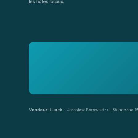
les hôtes locaux.
Vendeur:
Ujarek – Jarosław Borowski · ul. Słoneczna 1