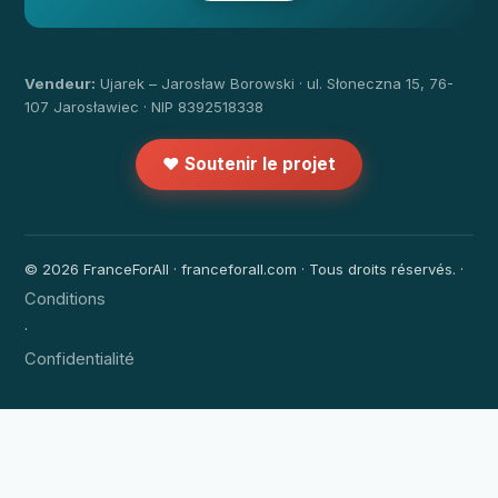
Vendeur:
Ujarek – Jarosław Borowski · ul. Słoneczna 15, 76-
107 Jarosławiec · NIP 8392518338
❤️ Soutenir le projet
© 2026 FranceForAll · franceforall.com · Tous droits réservés. ·
Conditions
·
Confidentialité