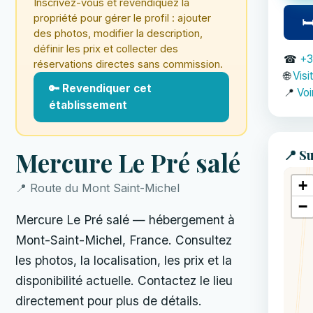
Inscrivez-vous et revendiquez la
propriété pour gérer le profil : ajouter
🛏
des photos, modifier la description,
définir les prix et collecter des
☎
+3
réservations directes sans commission.
🌐
Visi
🔑 Revendiquer cet
📍
Voi
établissement
📍 Su
Mercure Le Pré salé
+
📍 Route du Mont Saint-Michel
−
Mercure Le Pré salé — hébergement à
Mont-Saint-Michel, France. Consultez
les photos, la localisation, les prix et la
disponibilité actuelle. Contactez le lieu
directement pour plus de détails.