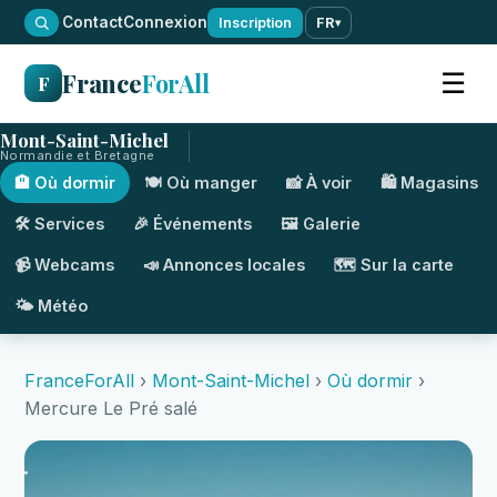
·
Contact
Connexion
Inscription
FR
▾
France
ForAll
☰
F
Mont-Saint-Michel
Normandie et Bretagne
🏨 Où dormir
🍽️ Où manger
📸 À voir
🛍️ Magasins
🛠️ Services
🎉 Événements
🖼️ Galerie
📹 Webcams
📣 Annonces locales
🗺️ Sur la carte
🌤️ Météo
FranceForAll
›
Mont-Saint-Michel
›
Où dormir
›
Mercure Le Pré salé