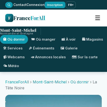
·
Contact
Connexion
Inscription
FR
▾
France
ForAll
☰
F
Mont-Saint-Michel
Normandie et Bretagne
🏨 Où dormir
🍽️ Où manger
📸 À voir
🛍️ Magasins
🛠️ Services
🎉 Événements
🖼️ Galerie
📹 Webcams
📣 Annonces locales
🗺️ Sur la carte
🌤️ Météo
FranceForAll
›
Mont-Saint-Michel
›
Où dormir
› La
Tête Noire