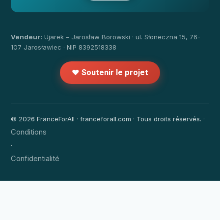
Vendeur:
Ujarek – Jarosław Borowski · ul. Słoneczna 15, 76-
107 Jarosławiec · NIP 8392518338
❤️ Soutenir le projet
© 2026 FranceForAll · franceforall.com · Tous droits réservés. ·
Conditions
·
Confidentialité