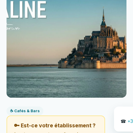
☕ Cafés & Bars
☎
+3
🔑 Est-ce votre établissement ?