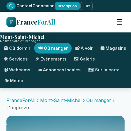
·
Contact
Connexion
Inscription
FR
▾
France
ForAll
☰
F
Mont-Saint-Michel
Normandie et Bretagne
🏨 Où dormir
🍽️ Où manger
📸 À voir
🛍️ Magasins
🛠️ Services
🎉 Événements
🖼️ Galerie
📹 Webcams
📣 Annonces locales
🗺️ Sur la carte
🌤️ Météo
FranceForAll
›
Mont-Saint-Michel
›
Où manger
›
L'Imprevu