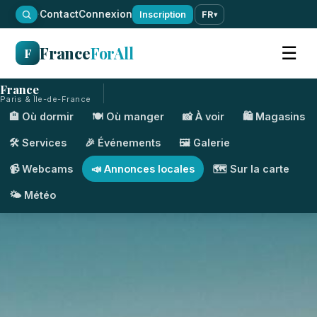
·
Contact
Connexion
Inscription
FR
▾
France
ForAll
☰
F
France
Paris & Île-de-France
🏨 Où dormir
🍽️ Où manger
📸 À voir
🛍️ Magasins
🛠️ Services
🎉 Événements
🖼️ Galerie
📹 Webcams
📣 Annonces locales
🗺️ Sur la carte
🌤️ Météo