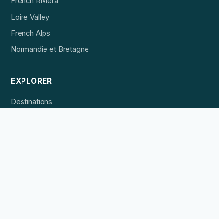
French Riviera
Loire Valley
French Alps
Normandie et Bretagne
EXPLORER
Destinations
Hébergement
Expériences
POUR LES PROFESSIONNELS
Référencer un établissement
Publicité
Contact