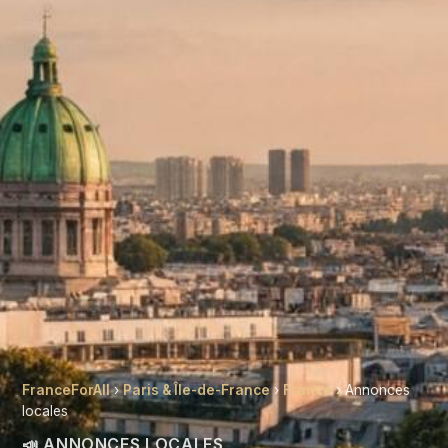
FranceForAll
›
Paris & Île-de-France
›
France
› Annonces
locales
📣 ANNONCES LOCALES