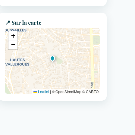
📍 Sur la carte
+
−
Leaflet
|
© OpenStreetMap © CARTO