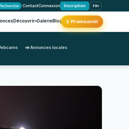
·
Contact
Connexion
Inscription
Rechercher
FR
▾
onces
Découvrir
Galerie
Blog
✨
Promouvoir
▾
Webcams
📣 Annonces locales