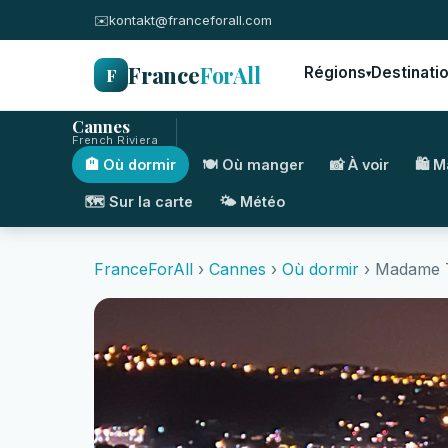
✉️
kontakt@franceforall.com
France
ForAll
F
Régions
Destinati
▾
Cannes
French Riviera
🏨 Où dormir
🍽️ Où manger
📸 À voir
🛍️ 
🗺️ Sur la carte
🌤️ Météo
FranceForAll
›
Cannes
›
Où dormir
› Madame 