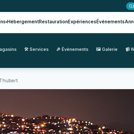
ons
Hébergement
Restauration
Expériences
Événements
Ann
▾
Magasins
🛠️ Services
🎉 Événements
🖼️ Galerie
📹 
Thubert