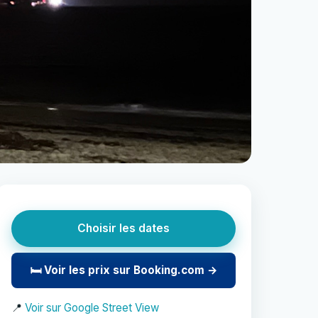
Choisir les dates
🛏 Voir les prix sur Booking.com →
📍
Voir sur Google Street View