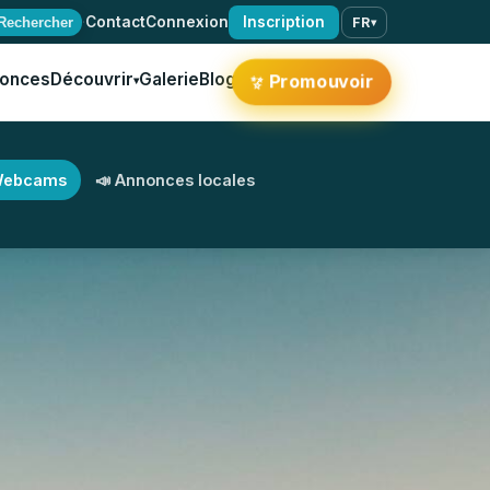
·
Contact
Connexion
Inscription
Rechercher
FR
▾
onces
Découvrir
Galerie
Blog
✨
Promouvoir
▾
Webcams
📣 Annonces locales