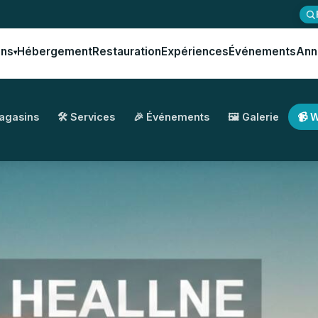
ons
Hébergement
Restauration
Expériences
Événements
Ann
▾
Magasins
🛠️ Services
🎉 Événements
🖼️ Galerie
📹 