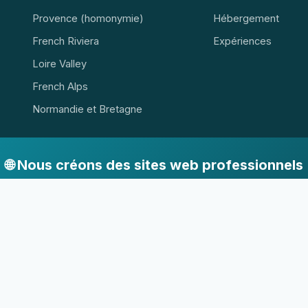
Provence (homonymie)
Hébergement
French Riviera
Expériences
Loire Valley
French Alps
Normandie et Bretagne
🌐 Nous créons des sites web professionnels
Abordable, rapide et professionnel
Devis →
5, 76-107 Jarosławiec · NIP 8392518338