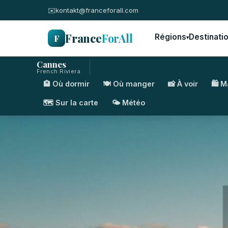
✉️
kontakt@franceforall.com
France
ForAll
F
Régions
Destinati
▾
Cannes
French Riviera
🏨 Où dormir
🍽️ Où manger
📸 À voir
🛍️ 
🗺️ Sur la carte
🌤️ Météo