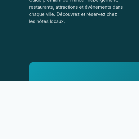
restaurants, attractions et événements dans
chaque ville. Découvrez et réservez chez
les hôtes locaux.
Vendeur:
Ujarek – Jarosław Borowski · ul. Słoneczna 1