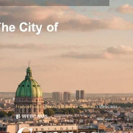
FranceForAll
›
French Riviera
›
Cannes
› Webcams
📹 WEBCAMS