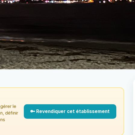
gérer le
🔑 Revendiquer cet établissement
n, définir
ans