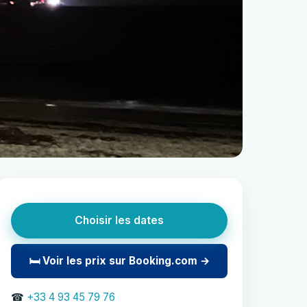
Choisir les dates
🛏 Voir les prix sur Booking.com →
☎
+33 4 93 45 79 76