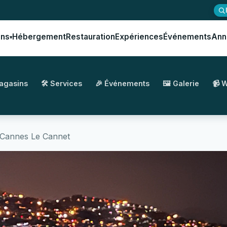
ons
Hébergement
Restauration
Expériences
Événements
Ann
▾
Magasins
🛠️ Services
🎉 Événements
🖼️ Galerie
📹 
s Cannes Le Cannet