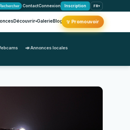
·
Contact
Connexion
Inscription
Rechercher
FR
▾
onces
Découvrir
Galerie
Blog
✨
Promouvoir
▾
Webcams
📣 Annonces locales