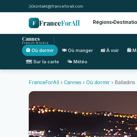
✉️
kontakt@franceforall.com
France
ForAll
F
Régions
Destinati
▾
Cannes
French Riviera
🏨 Où dormir
🍽️ Où manger
📸 À voir
🛍️ 
🗺️ Sur la carte
🌤️ Météo
FranceForAll
›
Cannes
›
Où dormir
› Balladin