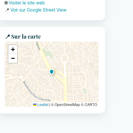
🌐
Visiter le site web
📍
Voir sur Google Street View
📍 Sur la carte
+
−
Leaflet
|
© OpenStreetMap © CARTO