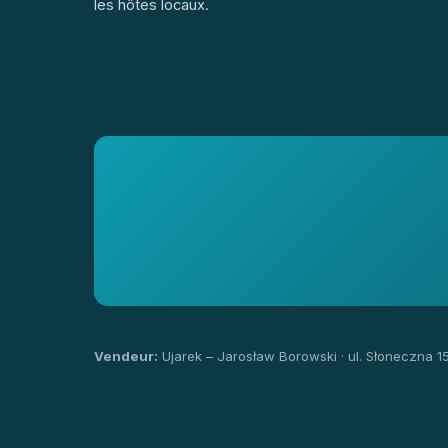
les hôtes locaux.
Vendeur:
Ujarek – Jarosław Borowski · ul. Słoneczna 1