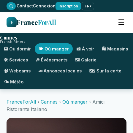
·
Contact
Connexion
Inscription
FR
▾
France
ForAll
☰
F
Cannes
French Riviera
🏨 Où dormir
🍽️ Où manger
📸 À voir
🛍️ Magasins
🛠️ Services
🎉 Événements
🖼️ Galerie
📹 Webcams
📣 Annonces locales
🗺️ Sur la carte
🌤️ Météo
FranceForAll
›
Cannes
›
Où manger
› Amici
Ristorante Italiano