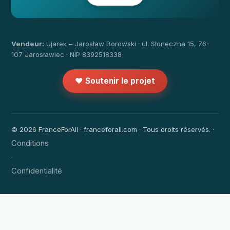
Vendeur:
Ujarek – Jarosław Borowski · ul. Słoneczna 15, 76-
107 Jarosławiec · NIP 8392518338
❤️ Soutenir le projet
© 2026 FranceForAll · franceforall.com · Tous droits réservés. ·
Conditions
·
Confidentialité