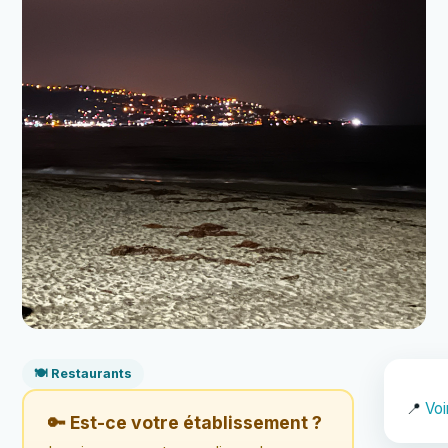
🍽️ Restaurants
📍
Voi
🔑 Est-ce votre établissement ?