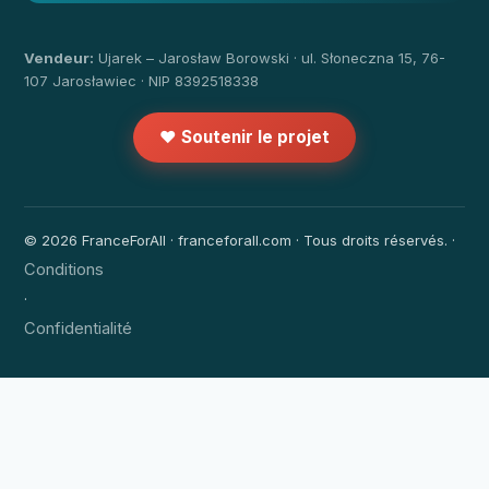
Vendeur:
Ujarek – Jarosław Borowski · ul. Słoneczna 15, 76-
107 Jarosławiec · NIP 8392518338
❤️ Soutenir le projet
© 2026 FranceForAll · franceforall.com · Tous droits réservés. ·
Conditions
·
Confidentialité