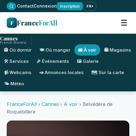
·
Contact
Connexion
Inscription
FR
▾
France
ForAll
☰
F
Cannes
French Riviera
🏨 Où dormir
🍽️ Où manger
📸 À voir
🛍️ Magasins
🛠️ Services
🎉 Événements
🖼️ Galerie
📹 Webcams
📣 Annonces locales
🗺️ Sur la carte
🌤️ Météo
FranceForAll
›
Cannes
›
À voir
› Belvédère de
Roquebillère