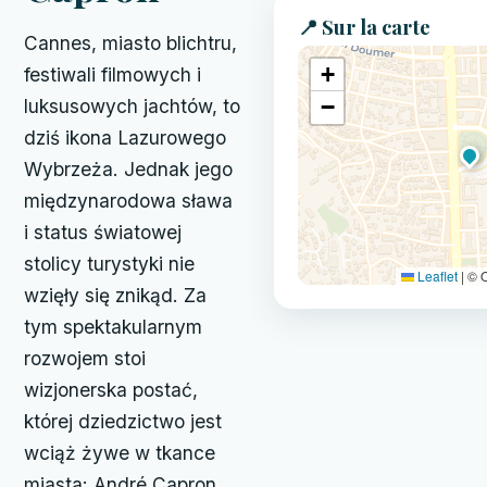
📍 Sur la carte
Cannes, miasto blichtru,
+
festiwali filmowych i
−
luksusowych jachtów, to
dziś ikona Lazurowego
Wybrzeża. Jednak jego
międzynarodowa sława
i status światowej
stolicy turystyki nie
Leaflet
|
© O
wzięły się znikąd. Za
tym spektakularnym
rozwojem stoi
wizjonerska postać,
której dziedzictwo jest
wciąż żywe w tkance
miasta: André Capron.