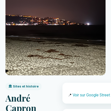
🏛️ Sites et histoire
André
📍
Voir sur Google Street
Capron