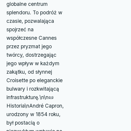
globalne centrum
splendoru. To podróż w
czasie, pozwalająca
spojrzeć na
współczesne Cannes
przez pryzmat jego
twórcy, dostrzegając
jego wpływ w każdym
zakątku, od słynnej
Croisette po eleganckie
bulwary i rozkwitającą
infrastrukturę.\n\n📜
Historia\nAndré Capron,
urodzony w 1854 roku,
był postacią o