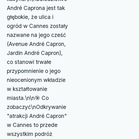
André Caprona jest tak
głębokie, że ulica i
ogród w Cannes zostały
nazwane na jego cześć
(Avenue André Capron,
Jardin André Capron),
co stanowi trwałe
przypomnienie o jego
nieocenionym wkładzie
w kształtowanie
miasta.\n\n🎯 Co
zobaczyć\nOdkrywanie
"atrakcji André Capron"
w Cannes to przede
wszystkim podróż