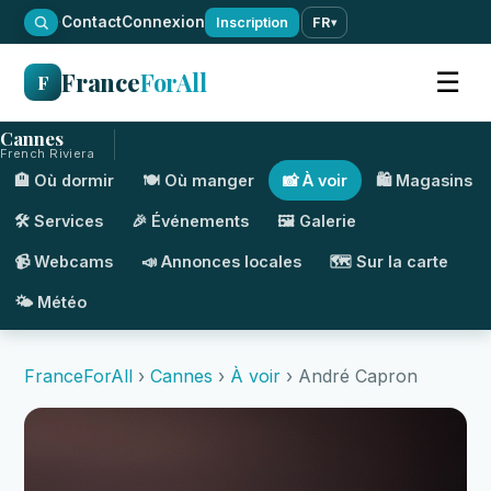
·
Contact
Connexion
Inscription
FR
▾
France
ForAll
☰
F
Cannes
French Riviera
🏨 Où dormir
🍽️ Où manger
📸 À voir
🛍️ Magasins
🛠️ Services
🎉 Événements
🖼️ Galerie
📹 Webcams
📣 Annonces locales
🗺️ Sur la carte
🌤️ Météo
FranceForAll
›
Cannes
›
À voir
› André Capron