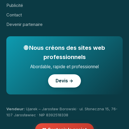
Publicité
Contact
Devenir partenaire
🌐 Nous créons des sites web
professionnels
Abordable, rapide et professionnel
Devis →
Vendeur:
Ujarek – Jarosław Borowski · ul. Słoneczna 15, 76-
107 Jarosławiec · NIP 8392518338