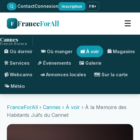
·
Contact
Connexion
Inscription
FR
▾
France
ForAll
☰
F
Cannes
French Riviera
🏨 Où dormir
🍽️ Où manger
📸 À voir
🛍️ Magasins
🛠️ Services
🎉 Événements
🖼️ Galerie
📹 Webcams
📣 Annonces locales
🗺️ Sur la carte
🌤️ Météo
FranceForAll
›
Cannes
›
À voir
› À la Memoire des
Habitants Juifs du Cannet