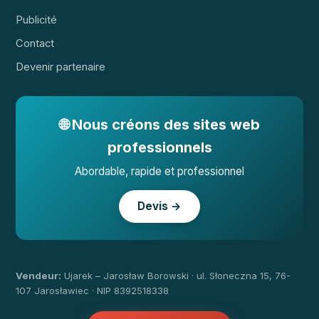
Publicité
Contact
Devenir partenaire
🌐 Nous créons des sites web
professionnels
Abordable, rapide et professionnel
Devis →
Vendeur:
Ujarek – Jarosław Borowski · ul. Słoneczna 15, 76-
107 Jarosławiec · NIP 8392518338