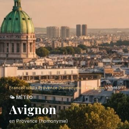
FranceForAll
›
Provence (homonymie)
›
Avignon
› Météo
🌤️ MÉTÉO
Avignon
en Provence (homonymie)