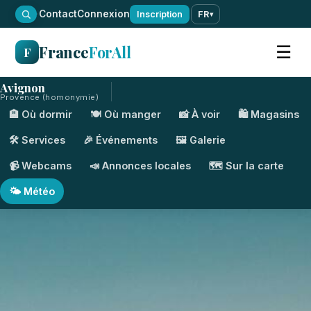
·
Contact
Connexion
Inscription
FR
▾
France
ForAll
☰
F
Avignon
Provence (homonymie)
🏨 Où dormir
🍽️ Où manger
📸 À voir
🛍️ Magasins
🛠️ Services
🎉 Événements
🖼️ Galerie
📹 Webcams
📣 Annonces locales
🗺️ Sur la carte
🌤️ Météo