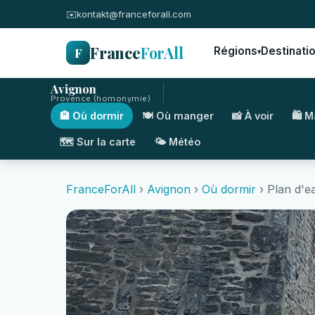
✉️
kontakt@franceforall.com
France
ForAll
F
Régions
Destinati
▾
Avignon
Provence (homonymie)
🏨 Où dormir
🍽️ Où manger
📸 À voir
🛍️ 
🗺️ Sur la carte
🌤️ Météo
FranceForAll
›
Avignon
›
Où dormir
› Plan d'e