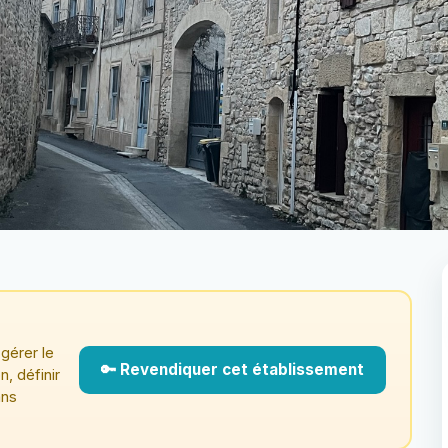
gérer le
🔑 Revendiquer cet établissement
n, définir
ans