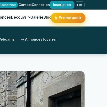
·
Contact
Connexion
Inscription
Rechercher
FR
▾
onces
Découvrir
Galerie
Blog
✨
Promouvoir
▾
Webcams
📣 Annonces locales