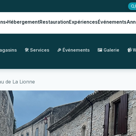
ons
Hébergement
Restauration
Expériences
Événements
Ann
▾
Magasins
🛠️ Services
🎉 Événements
🖼️ Galerie
📹 
au de La Lionne