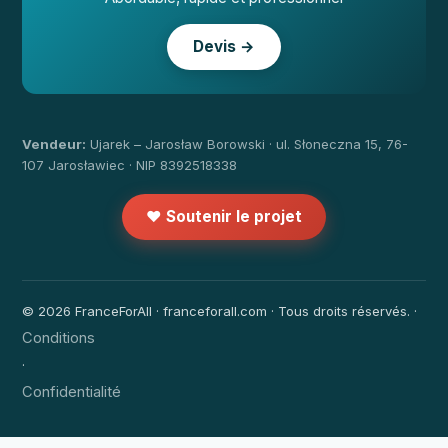
Devis →
Vendeur:
Ujarek – Jarosław Borowski · ul. Słoneczna 15, 76-
107 Jarosławiec · NIP 8392518338
❤️ Soutenir le projet
© 2026 FranceForAll · franceforall.com · Tous droits réservés. ·
Conditions
·
Confidentialité