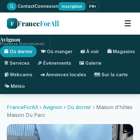
·
Contact
Connexion
Inscription
FR
▾
France
ForAll
☰
F
Avignon
Provence (homonymie)
🏨 Où dormir
🍽️ Où manger
📸 À voir
🛍️ Magasins
🛠️ Services
🎉 Événements
🖼️ Galerie
📹 Webcams
📣 Annonces locales
🗺️ Sur la carte
🌤️ Météo
FranceForAll
›
Avignon
›
Où dormir
› Maison d'hôtes
Maison Du Parc