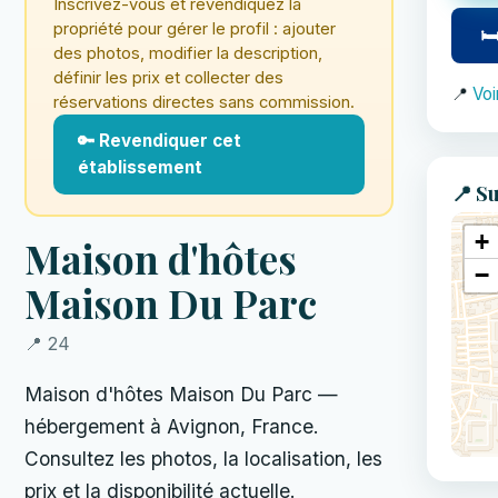
Inscrivez-vous et revendiquez la
propriété pour gérer le profil : ajouter
🛏
des photos, modifier la description,
définir les prix et collecter des
📍
Voi
réservations directes sans commission.
🔑 Revendiquer cet
établissement
📍 Su
+
Maison d'hôtes
−
Maison Du Parc
📍 24
Maison d'hôtes Maison Du Parc —
hébergement à Avignon, France.
Consultez les photos, la localisation, les
prix et la disponibilité actuelle.