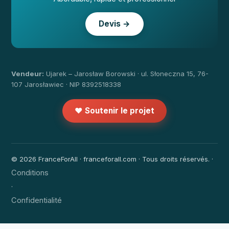
Devis →
Vendeur:
Ujarek – Jarosław Borowski · ul. Słoneczna 15, 76-
107 Jarosławiec · NIP 8392518338
❤️ Soutenir le projet
© 2026 FranceForAll · franceforall.com · Tous droits réservés. ·
Conditions
·
Confidentialité