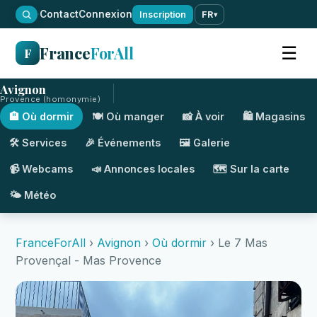
·
Contact
Connexion
Inscription
FR
▾
France
ForAll
☰
F
Avignon
Provence (homonymie)
🏨 Où dormir
🍽️ Où manger
📸 À voir
🛍️ Magasins
🛠️ Services
🎉 Événements
🖼️ Galerie
📹 Webcams
📣 Annonces locales
🗺️ Sur la carte
🌤️ Météo
FranceForAll
›
Avignon
›
Où dormir
› Le 7 Mas
Provençal - Mas Provence