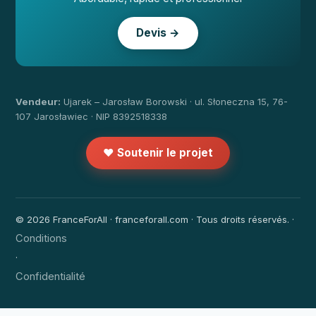
Devis →
Vendeur:
Ujarek – Jarosław Borowski · ul. Słoneczna 15, 76-
107 Jarosławiec · NIP 8392518338
❤️ Soutenir le projet
© 2026 FranceForAll · franceforall.com · Tous droits réservés. ·
Conditions
·
Confidentialité