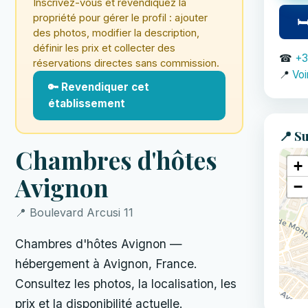
Inscrivez-vous et revendiquez la
propriété pour gérer le profil : ajouter
🛏
des photos, modifier la description,
définir les prix et collecter des
☎
+3
réservations directes sans commission.
📍
Voi
🔑 Revendiquer cet
établissement
📍 Su
Chambres d'hôtes
+
Avignon
−
📍 Boulevard Arcusi 11
Chambres d'hôtes Avignon —
hébergement à Avignon, France.
Consultez les photos, la localisation, les
prix et la disponibilité actuelle.