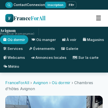
·
Contact
Connexion
Inscription
FR
▾
France
ForAll
☰
F
Avignon
Provence (homonymie)
🏨 Où dormir
🍽️ Où manger
📸 À voir
🛍️ Magasins
🛠️ Services
🎉 Événements
🖼️ Galerie
📹 Webcams
📣 Annonces locales
🗺️ Sur la carte
🌤️ Météo
FranceForAll
›
Avignon
›
Où dormir
› Chambres
d'hôtes Avignon