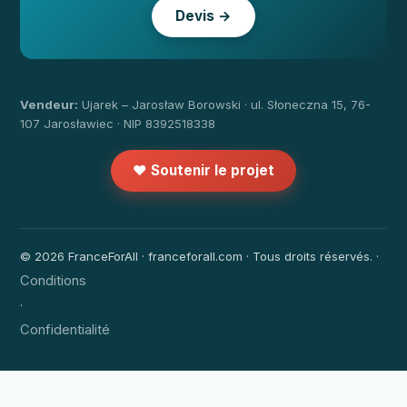
Devis →
Vendeur:
Ujarek – Jarosław Borowski · ul. Słoneczna 15, 76-
107 Jarosławiec · NIP 8392518338
❤️ Soutenir le projet
© 2026 FranceForAll · franceforall.com · Tous droits réservés. ·
Conditions
·
Confidentialité