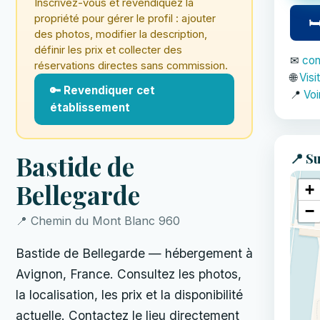
Inscrivez-vous et revendiquez la
propriété pour gérer le profil : ajouter
🛏
des photos, modifier la description,
définir les prix et collecter des
✉
con
réservations directes sans commission.
🌐
Visi
🔑 Revendiquer cet
📍
Voi
établissement
📍 Su
Bastide de
Bellegarde
+
−
📍 Chemin du Mont Blanc 960
Bastide de Bellegarde — hébergement à
Avignon, France. Consultez les photos,
la localisation, les prix et la disponibilité
actuelle. Contactez le lieu directement