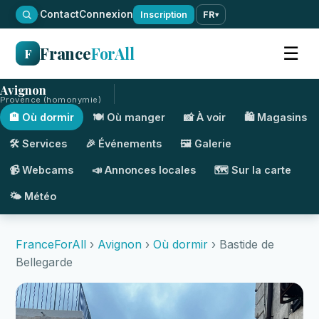
·
Contact
Connexion
Inscription
FR
▾
France
ForAll
☰
F
Avignon
Provence (homonymie)
🏨 Où dormir
🍽️ Où manger
📸 À voir
🛍️ Magasins
🛠️ Services
🎉 Événements
🖼️ Galerie
📹 Webcams
📣 Annonces locales
🗺️ Sur la carte
🌤️ Météo
FranceForAll
›
Avignon
›
Où dormir
› Bastide de
Bellegarde