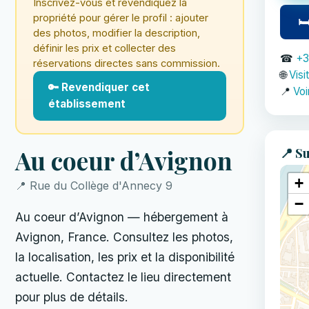
Inscrivez-vous et revendiquez la
propriété pour gérer le profil : ajouter
🛏
des photos, modifier la description,
définir les prix et collecter des
☎
+3
réservations directes sans commission.
🌐
Visi
🔑 Revendiquer cet
📍
Voi
établissement
📍 Su
Au coeur d’Avignon
+
📍 Rue du Collège d'Annecy 9
−
Au coeur d’Avignon — hébergement à
Avignon, France. Consultez les photos,
la localisation, les prix et la disponibilité
actuelle. Contactez le lieu directement
pour plus de détails.