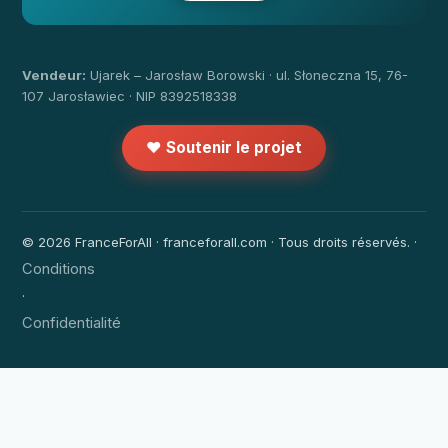
Vendeur:
Ujarek – Jarosław Borowski · ul. Słoneczna 15, 76-
107 Jarosławiec · NIP 8392518338
❤️ Soutenir le projet
© 2026 FranceForAll · franceforall.com · Tous droits réservés. ·
Conditions
·
Confidentialité