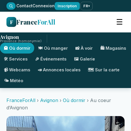
·
Contact
Connexion
Inscription
FR
▾
France
ForAll
☰
F
Avignon
Provence (homonymie)
🏨 Où dormir
🍽️ Où manger
📸 À voir
🛍️ Magasins
🛠️ Services
🎉 Événements
🖼️ Galerie
📹 Webcams
📣 Annonces locales
🗺️ Sur la carte
🌤️ Météo
FranceForAll
›
Avignon
›
Où dormir
› Au coeur
d’Avignon