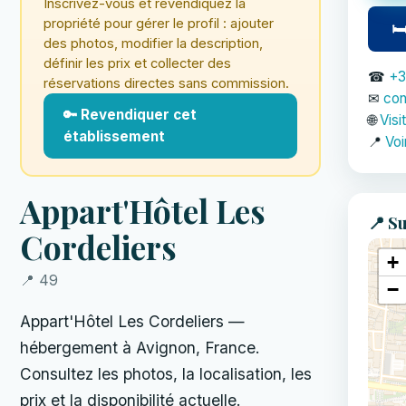
Inscrivez-vous et revendiquez la
propriété pour gérer le profil : ajouter
🛏
des photos, modifier la description,
définir les prix et collecter des
☎
+3
réservations directes sans commission.
✉
con
🔑 Revendiquer cet
🌐
Visi
établissement
📍
Voi
Appart'Hôtel Les
📍 Su
Cordeliers
+
📍 49
−
Appart'Hôtel Les Cordeliers —
hébergement à Avignon, France.
Consultez les photos, la localisation, les
prix et la disponibilité actuelle.