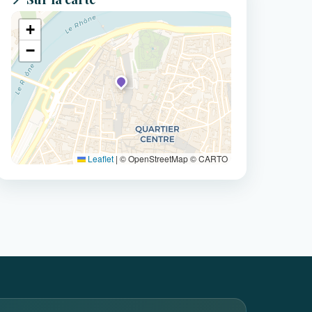
+
−
Leaflet
|
© OpenStreetMap © CARTO