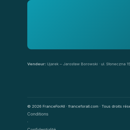
Vendeur:
Ujarek – Jarosław Borowski · ul. Słoneczna 1
© 2026 FranceForAll · franceforall.com · Tous droits rése
Conditions
·
Confidentialité