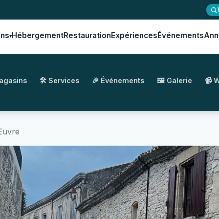
ons
Hébergement
Restauration
Expériences
Événements
Ann
▾
Magasins
🛠️ Services
🎉 Événements
🖼️ Galerie
📹 
Œuvre