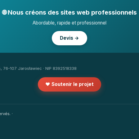
🌐 Nous créons des sites web professionnels
Abordable, rapide et professionnel
Devis →
5, 76-107 Jarosławiec · NIP 8392518338
❤️ Soutenir le projet
rvés. ·