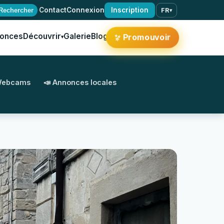
·
Contact
Connexion
Inscription
Rechercher
FR
▾
onces
Découvrir
Galerie
Blog
✨
Promouvoir
▾
Webcams
📣 Annonces locales