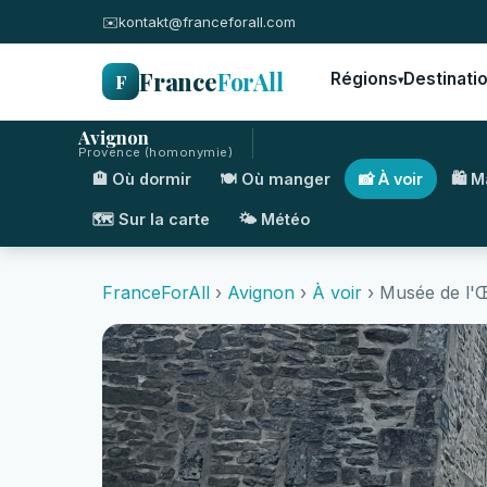
✉️
kontakt@franceforall.com
France
ForAll
F
Régions
Destinati
▾
Avignon
Provence (homonymie)
🏨 Où dormir
🍽️ Où manger
📸 À voir
🛍️ 
🗺️ Sur la carte
🌤️ Météo
FranceForAll
›
Avignon
›
À voir
› Musée de l'