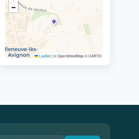
−
Leaflet
|
© OpenStreetMap © CARTO