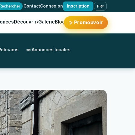
·
Contact
Connexion
Inscription
Rechercher
FR
▾
onces
Découvrir
Galerie
Blog
✨
Promouvoir
▾
Webcams
📣 Annonces locales