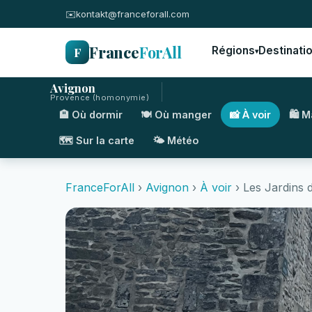
✉️
kontakt@franceforall.com
France
ForAll
F
Régions
Destinati
▾
Avignon
Provence (homonymie)
🏨 Où dormir
🍽️ Où manger
📸 À voir
🛍️ 
🗺️ Sur la carte
🌤️ Météo
FranceForAll
›
Avignon
›
À voir
› Les Jardins 