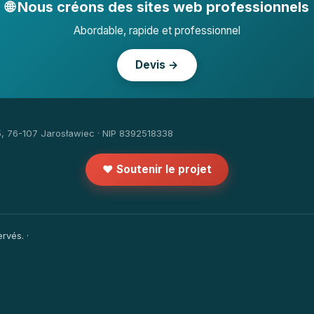
🌐 Nous créons des sites web professionnels
Abordable, rapide et professionnel
Devis →
5, 76-107 Jarosławiec · NIP 8392518338
❤️ Soutenir le projet
rvés. ·