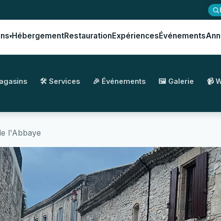
ons
Hébergement
Restauration
Expériences
Événements
Ann
▾
Magasins
🛠️ Services
🎉 Événements
🖼️ Galerie
📹 
de l'Abbaye