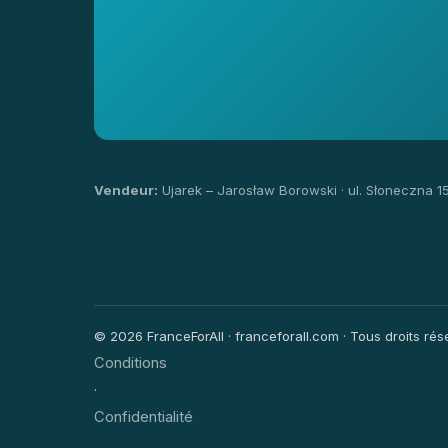
Vendeur:
Ujarek – Jarosław Borowski · ul. Słoneczna 1
© 2026 FranceForAll · franceforall.com · Tous droits rése
Conditions
·
Confidentialité