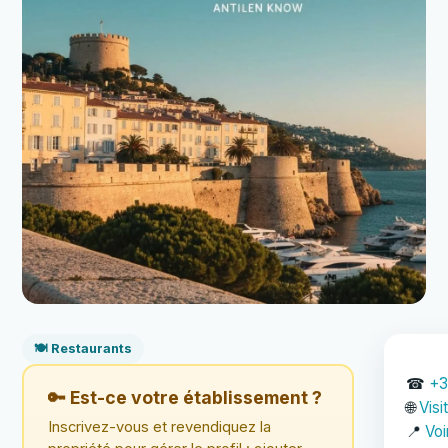
🍽️ Restaurants
☎
+3
🔑 Est-ce votre établissement ?
🌐
Visi
Inscrivez-vous et revendiquez la
📍
Voi