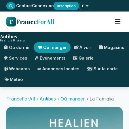
·
Contact
Connexion
Inscription
FR
▾
France
ForAll
☰
F
Antibes
French Riviera
🏨 Où dormir
🍽️ Où manger
📸 À voir
🛍️ Magasins
🛠️ Services
🎉 Événements
🖼️ Galerie
📹 Webcams
📣 Annonces locales
🗺️ Sur la carte
🌤️ Météo
FranceForAll
›
Antibes
›
Où manger
› La Famiglia