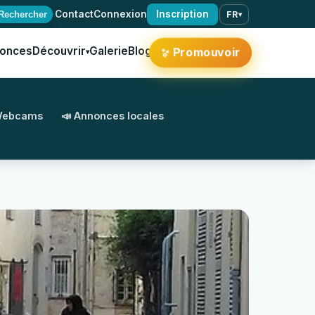
·
Contact
Connexion
Inscription
Rechercher
FR
▾
onces
Découvrir
Galerie
Blog
✨
Promouvoir
▾
Webcams
📣 Annonces locales