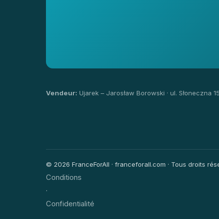
Vendeur:
Ujarek – Jarosław Borowski · ul. Słoneczna 1
© 2026 FranceForAll · franceforall.com · Tous droits rése
Conditions
·
Confidentialité