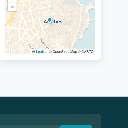
−
Leaflet
|
© OpenStreetMap © CARTO