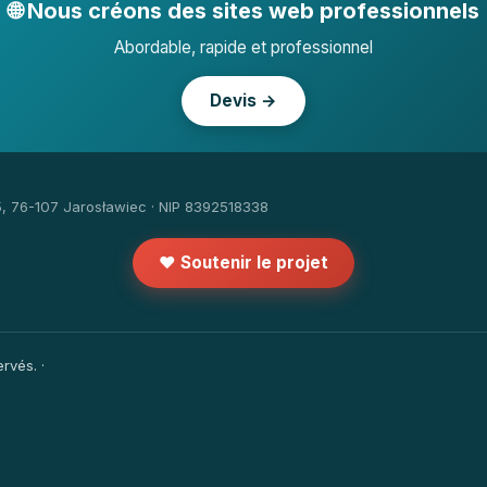
🌐 Nous créons des sites web professionnels
Abordable, rapide et professionnel
Devis →
5, 76-107 Jarosławiec · NIP 8392518338
❤️ Soutenir le projet
rvés. ·