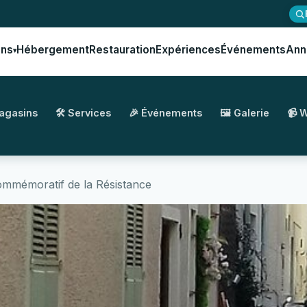
ons
Hébergement
Restauration
Expériences
Événements
Ann
▾
Magasins
🛠️ Services
🎉 Événements
🖼️ Galerie
📹 
mémoratif de la Résistance