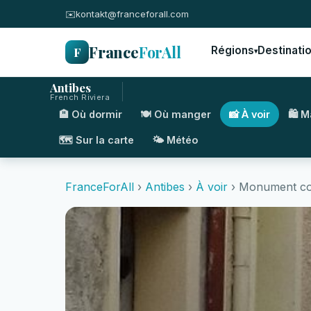
✉️
kontakt@franceforall.com
France
ForAll
F
Régions
Destinati
▾
Antibes
French Riviera
🏨 Où dormir
🍽️ Où manger
📸 À voir
🛍️ 
🗺️ Sur la carte
🌤️ Météo
FranceForAll
›
Antibes
›
À voir
› Monument com