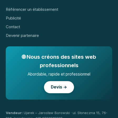
Référencer un établissement
Publicité
Contact
Devenir partenaire
🌐 Nous créons des sites web
professionnels
Abordable, rapide et professionnel
Devis →
Vendeur:
Ujarek – Jarosław Borowski · ul. Słoneczna 15, 76-