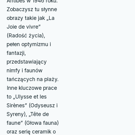
Antibes w 1946 roku.
Zobaczysz tu słynne
obrazy takie jak „La
Joie de vivre”
(Radość życia),
pełen optymizmu i
fantazji,
przedstawiający
nimfy i faunów
tańczących na plaży.
Inne kluczowe prace
to „Ulysse et les
Sirènes” (Odyseusz i
Syreny), „Tête de
faune” (Głowa fauna)
oraz serię ceramik o