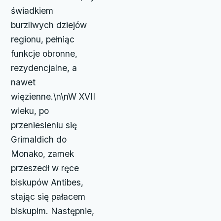
świadkiem
burzliwych dziejów
regionu, pełniąc
funkcje obronne,
rezydencjalne, a
nawet
więzienne.\n\nW XVII
wieku, po
przeniesieniu się
Grimaldich do
Monako, zamek
przeszedł w ręce
biskupów Antibes,
stając się pałacem
biskupim. Następnie,