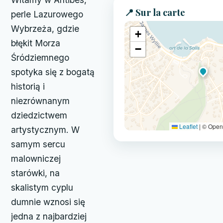
📍 Sur la carte
perle Lazurowego
Wybrzeża, gdzie
+
błękit Morza
−
Śródziemnego
spotyka się z bogatą
historią i
niezrównanym
dziedzictwem
Leaflet
|
© Open
artystycznym. W
samym sercu
malowniczej
starówki, na
skalistym cyplu
dumnie wznosi się
jedna z najbardziej