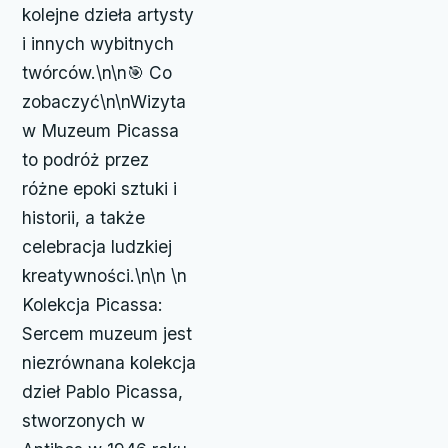
kolejne dzieła artysty
i innych wybitnych
twórców.\n\n🎯 Co
zobaczyć\n\nWizyta
w Muzeum Picassa
to podróż przez
różne epoki sztuki i
historii, a także
celebracja ludzkiej
kreatywności.\n\n \n
Kolekcja Picassa:
Sercem muzeum jest
niezrównana kolekcja
dzieł Pablo Picassa,
stworzonych w