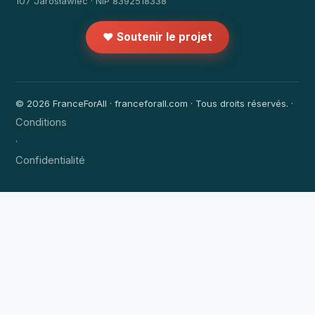
107 Jarosławiec · NIP 8392518338
❤️ Soutenir le projet
© 2026 FranceForAll · franceforall.com · Tous droits réservés. ·
Conditions
·
Confidentialité