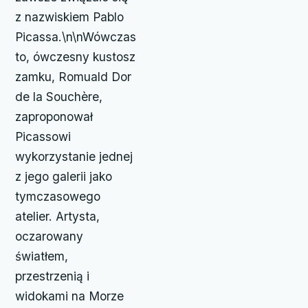
z nazwiskiem Pablo
Picassa.\n\nWówczas
to, ówczesny kustosz
zamku, Romuald Dor
de la Souchère,
zaproponował
Picassowi
wykorzystanie jednej
z jego galerii jako
tymczasowego
atelier. Artysta,
oczarowany
światłem,
przestrzenią i
widokami na Morze