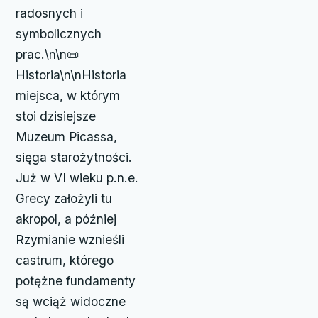
radosnych i
symbolicznych
prac.\n\n📜
Historia\n\nHistoria
miejsca, w którym
stoi dzisiejsze
Muzeum Picassa,
sięga starożytności.
Już w VI wieku p.n.e.
Grecy założyli tu
akropol, a później
Rzymianie wznieśli
castrum, którego
potężne fundamenty
są wciąż widoczne