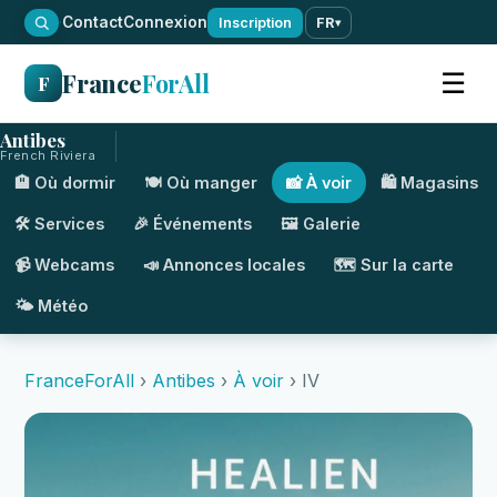
·
Contact
Connexion
Inscription
FR
▾
France
ForAll
☰
F
Antibes
French Riviera
🏨 Où dormir
🍽️ Où manger
📸 À voir
🛍️ Magasins
🛠️ Services
🎉 Événements
🖼️ Galerie
📹 Webcams
📣 Annonces locales
🗺️ Sur la carte
🌤️ Météo
FranceForAll
›
Antibes
›
À voir
› IV