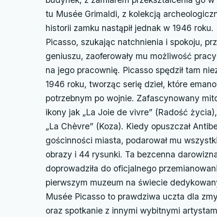
tu Musée Grimaldi, z kolekcją archeologic
historii zamku nastąpił jednak w 1946 roku.
Picasso, szukając natchnienia i spokoju, p
geniuszu, zaoferowały mu możliwość pracy 
na jego pracownię. Picasso spędził tam nie
1946 roku, tworząc serię dzieł, które eman
potrzebnym po wojnie. Zafascynowany mitol
ikony jak „La Joie de vivre” (Radość życia)
„La Chèvre” (Koza). Kiedy opuszczał Antibe
gościnności miasta, podarował mu wszystk
obrazy i 44 rysunki. Ta bezcenna darowizna 
doprowadziła do oficjalnego przemianowania
pierwszym muzeum na świecie dedykowany
Musée Picasso to prawdziwa uczta dla zmys
oraz spotkanie z innymi wybitnymi artystami