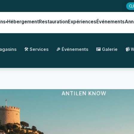
ons
Hébergement
Restauration
Expériences
Événements
Ann
▾
Magasins
🛠️ Services
🎉 Événements
🖼️ Galerie
📹 