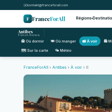
✉️
kontakt@franceforall.com
France
ForAll
F
Régions
Destinati
▾
Antibes
French Riviera
🏨 Où dormir
🍽️ Où manger
📸 À voir
🛍️ 
🗺️ Sur la carte
🌤️ Météo
FranceForAll
›
Antibes
›
À voir
› II