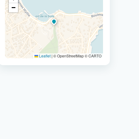
−
Leaflet
|
© OpenStreetMap © CARTO