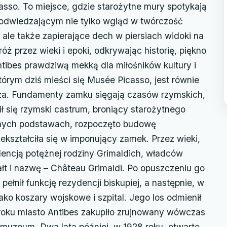
asso. To miejsce, gdzie starożytne mury spotykają
 odwiedzającym nie tylko wgląd w twórczość
ale także zapierające dech w piersiach widoki na
ż przez wieki i epoki, odkrywając historię, piękno
Antibes prawdziwą mekką dla miłośników kultury i
którym dziś mieści się Musée Picasso, jest równie
rza. Fundamenty zamku sięgają czasów rzymskich,
ł się rzymski castrum, broniący starożytnego
lidnych podstawach, rozpoczęto budowę
ekształciła się w imponujący zamek. Przez wieki,
ydencją potężnej rodziny Grimaldich, władców
ałt i nazwę – Château Grimaldi. Po opuszczeniu go
ełnił funkcję rezydencji biskupiej, a następnie, w
ako koszary wojskowe i szpital. Jego los odmienił
 roku miasto Antibes zakupiło zrujnowany wówczas
muzeum. Dwa lata później, w 1928 roku, otwarto