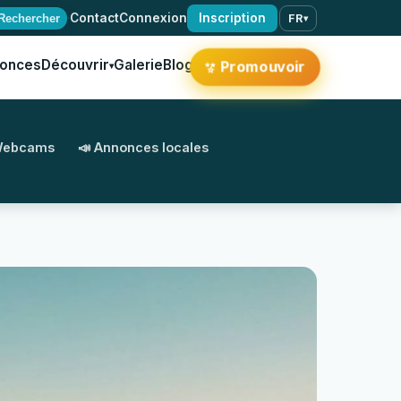
·
Contact
Connexion
Inscription
Rechercher
FR
▾
onces
Découvrir
Galerie
Blog
✨
Promouvoir
▾
Webcams
📣 Annonces locales