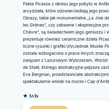
Pabla Picassa z okresu jego pobytu w Anti
arcydzieła, które odzwierciedlają jego powo
Obrazy, takie jak monumentalne „La Joie de 
les Sirènes”, czy zabawne i ekspresyjne pr
Chèvre”, są świadectwem jego geniuszu i
prezentuje również ceramiczne dzieła Picassa
liczne rysunki i grafiki.\n\nJednak Musée P
została wzbogacona o prace innych znacząc
związani z Lazurowym Wybrzeżem. Wśród nic
de Staël, którego abstrakcyjne pejzaże zac
Eva Bergman, przedstawiciele abstrakcjoni
spektakularne widoki na morze i Cap d'Ant
★ Avis