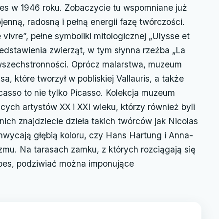
bes w 1946 roku. Zobaczycie tu wspomniane już
jenną, radosną i pełną energii fazę twórczości.
vivre”, pełne symboliki mitologicznej „Ulysse et
zedstawienia zwierząt, w tym słynna rzeźba „La
 wszechstronności. Oprócz malarstwa, muzeum
, które tworzył w pobliskiej Vallauris, a także
icasso to nie tylko Picasso. Kolekcja muzeum
ych artystów XX i XXI wieku, którzy również byli
h znajdziecie dzieła takich twórców jak Nicolas
hwycają głębią koloru, czy Hans Hartung i Anna-
zmu. Na tarasach zamku, z których rozciągają się
ibes, podziwiać można imponujące