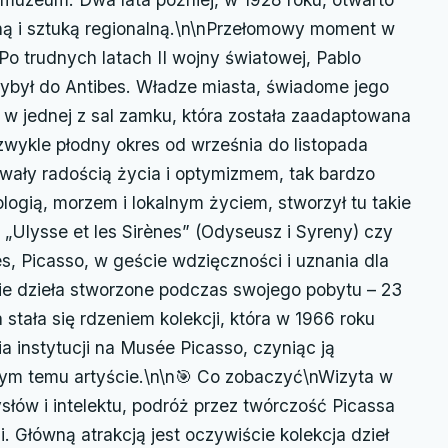
zną i sztuką regionalną.\n\nPrzełomowy moment w
 Po trudnych latach II wojny światowej, Pablo
rzybył do Antibes. Władze miasta, świadome jego
w jednej z sal zamku, która została zaadaptowana
zwykle płodny okres od września do listopada
owały radością życia i optymizmem, tak bardzo
ogią, morzem i lokalnym życiem, stworzył tu takie
, „Ulysse et les Sirènes” (Odyseusz i Syreny) czy
s, Picasso, w geście wdzięczności i uznania dla
ie dzieła stworzone podczas swojego pobytu – 23
stała się rdzeniem kolekcji, która w 1966 roku
 instytucji na Musée Picasso, czyniąc ją
m temu artyście.\n\n🎯 Co zobaczyć\nWizyta w
łów i intelektu, podróż przez twórczość Picassa
. Główną atrakcją jest oczywiście kolekcja dzieł