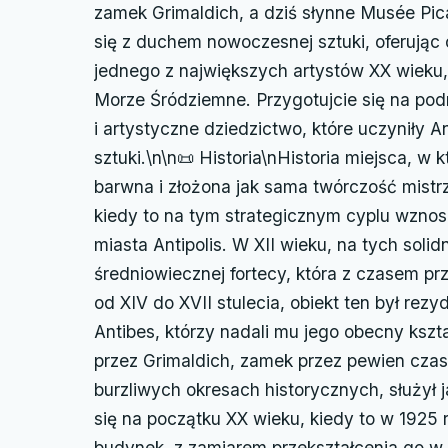
zamek Grimaldich, a dziś słynne Musée Pic
się z duchem nowoczesnej sztuki, oferując
jednego z największych artystów XX wieku, 
Morze Śródziemne. Przygotujcie się na podró
i artystyczne dziedzictwo, które uczyniły 
sztuki.\n\n📜 Historia\nHistoria miejsca, w 
barwna i złożona jak sama twórczość mist
kiedy to na tym strategicznym cyplu wznosi
miasta Antipolis. W XII wieku, na tych so
średniowiecznej fortecy, która z czasem prz
od XIV do XVII stulecia, obiekt ten był rez
Antibes, którzy nadali mu jego obecny kszt
przez Grimaldich, zamek przez pewien czas p
burzliwych okresach historycznych, służył j
się na początku XX wieku, kiedy to w 1925
budynek, z zamiarem przekształcenia go w 