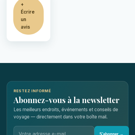
+
Écrire
un
avis
RESTEZ INFORMÉ
Abonnez-vous à la newsletter
Les meilleurs endroits, événements et conseils de
voyage — directement dans votre boîte mail.
S'abonner →