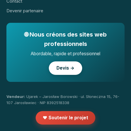
Contact
Devenir partenaire
🌐 Nous créons des sites web
professionnels
Abordable, rapide et professionnel
Devis →
Vendeur:
Ujarek – Jarosław Borowski · ul. Słoneczna 15, 76-
107 Jarosławiec · NIP 8392518338
❤️ Soutenir le projet