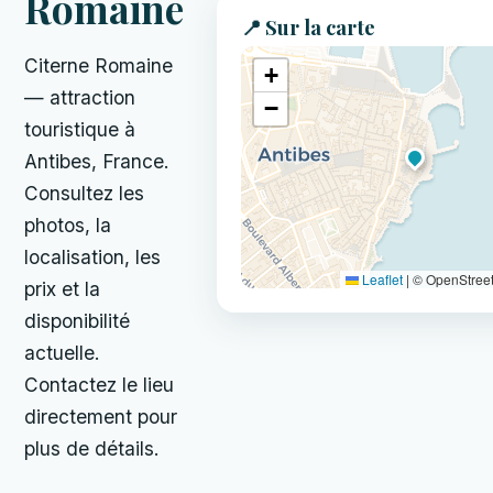
Romaine
📍 Sur la carte
Citerne Romaine
+
— attraction
−
touristique à
Antibes, France.
Consultez les
photos, la
localisation, les
Leaflet
|
© OpenStree
prix et la
disponibilité
actuelle.
Contactez le lieu
directement pour
plus de détails.