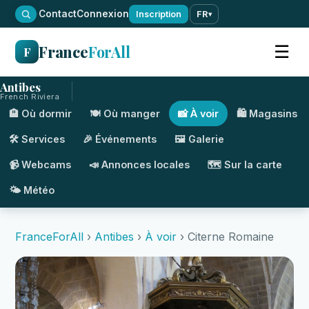
·
Contact
Connexion
Inscription
FR
▾
France
ForAll
☰
F
Antibes
French Riviera
🏨 Où dormir
🍽️ Où manger
📸 À voir
🛍️ Magasins
🛠️ Services
🎉 Événements
🖼️ Galerie
📹 Webcams
📣 Annonces locales
🗺️ Sur la carte
🌤️ Météo
FranceForAll
›
Antibes
›
À voir
› Citerne Romaine