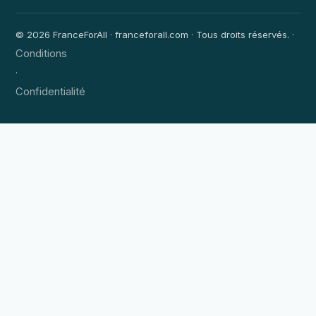
© 2026 FranceForAll · franceforall.com · Tous droits réservés. ·
Conditions
·
Confidentialité