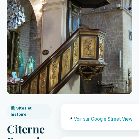
🏛️ Sites et
histoire
📍
Voir sur Google Street View
Citerne