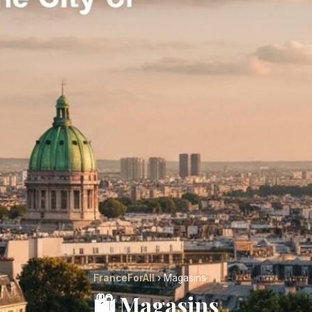
FranceForAll
› Magasins
🛍️ Magasins