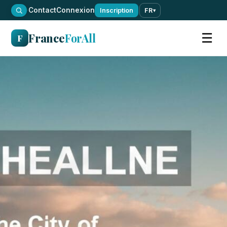
·
Contact
Connexion
Inscription
FR
▾
France
ForAll
☰
F