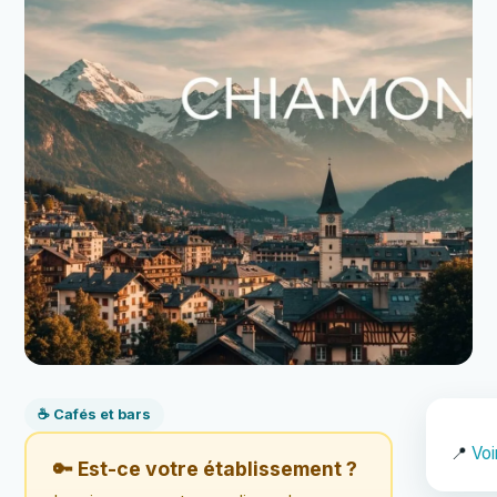
☕ Cafés et bars
📍
Voi
🔑 Est-ce votre établissement ?