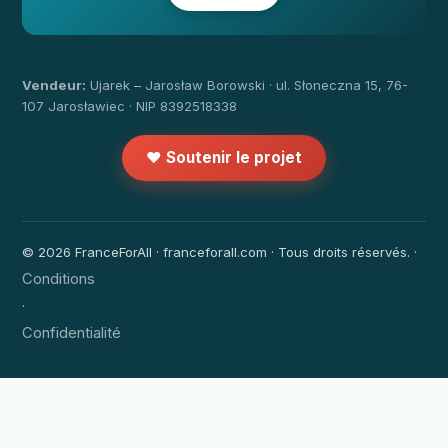
Vendeur:
Ujarek – Jarosław Borowski · ul. Słoneczna 15, 76-
107 Jarosławiec · NIP 8392518338
❤️ Soutenir le projet
© 2026 FranceForAll · franceforall.com · Tous droits réservés. ·
Conditions
·
Confidentialité