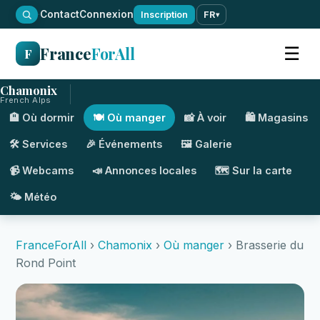
·
Contact
Connexion
Inscription
FR
▾
France
ForAll
☰
F
Chamonix
French Alps
🏨 Où dormir
🍽️ Où manger
📸 À voir
🛍️ Magasins
🛠️ Services
🎉 Événements
🖼️ Galerie
📹 Webcams
📣 Annonces locales
🗺️ Sur la carte
🌤️ Météo
FranceForAll
›
Chamonix
›
Où manger
› Brasserie du
Rond Point