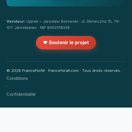
Vendeur:
Ujarek – Jarosław Borowski · ul. Słoneczna 15, 76-
107 Jarosławiec · NIP 8392518338
❤️ Soutenir le projet
© 2026 FranceForAll · franceforall.com · Tous droits réservés. ·
Conditions
·
Confidentialité