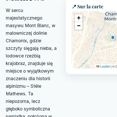
📍 Sur la carte
W sercu
+
majestatycznego
−
masywu Mont Blanc, w
malowniczej dolinie
Chamonix, gdzie
szczyty sięgają nieba, a
lodowce rzeźbią
krajobraz, znajduje się
Leaflet
|
© O
miejsce o wyjątkowym
znaczeniu dla historii
alpinizmu – Stèle
Mathews. Ta
niepozorna, lecz
głęboko symboliczna
pamiątka, położona w