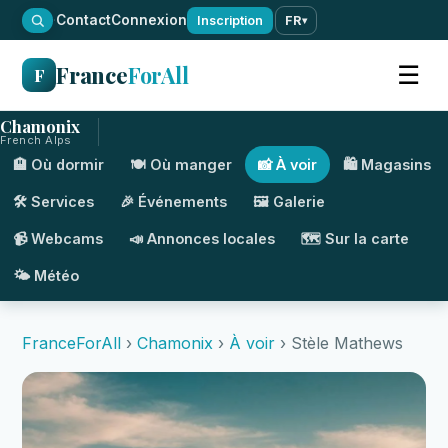
·
Contact
Connexion
Inscription
FR
▾
France
ForAll
☰
F
Chamonix
French Alps
🏨 Où dormir
🍽️ Où manger
📸 À voir
🛍️ Magasins
🛠️ Services
🎉 Événements
🖼️ Galerie
📹 Webcams
📣 Annonces locales
🗺️ Sur la carte
🌤️ Météo
FranceForAll
›
Chamonix
›
À voir
› Stèle Mathews