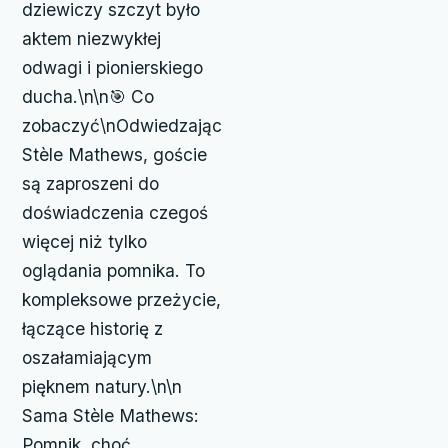
dziewiczy szczyt było
aktem niezwykłej
odwagi i pionierskiego
ducha.\n\n🎯 Co
zobaczyć\nOdwiedzając
Stèle Mathews, goście
są zaproszeni do
doświadczenia czegoś
więcej niż tylko
oglądania pomnika. To
kompleksowe przeżycie,
łączące historię z
oszałamiającym
pięknem natury.\n\n
Sama Stèle Mathews:
Pomnik, choć