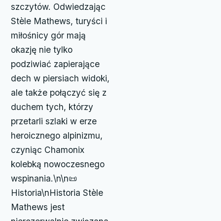
szczytów. Odwiedzając
Stèle Mathews, turyści i
miłośnicy gór mają
okazję nie tylko
podziwiać zapierające
dech w piersiach widoki,
ale także połączyć się z
duchem tych, którzy
przetarli szlaki w erze
heroicznego alpinizmu,
czyniąc Chamonix
kolebką nowoczesnego
wspinania.\n\n📜
Historia\nHistoria Stèle
Mathews jest