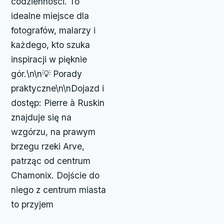
codzienności. To
idealne miejsce dla
fotografów, malarzy i
każdego, kto szuka
inspiracji w pięknie
gór.\n\n💡 Porady
praktyczne\n\nDojazd i
dostęp: Pierre à Ruskin
znajduje się na
wzgórzu, na prawym
brzegu rzeki Arve,
patrząc od centrum
Chamonix. Dojście do
niego z centrum miasta
to przyjem