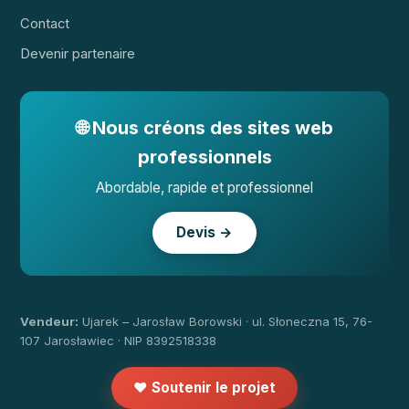
Contact
Devenir partenaire
🌐 Nous créons des sites web
professionnels
Abordable, rapide et professionnel
Devis →
Vendeur:
Ujarek – Jarosław Borowski · ul. Słoneczna 15, 76-
107 Jarosławiec · NIP 8392518338
❤️ Soutenir le projet