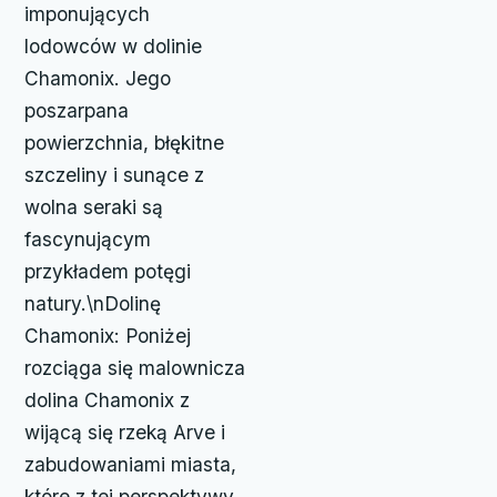
imponujących
lodowców w dolinie
Chamonix. Jego
poszarpana
powierzchnia, błękitne
szczeliny i sunące z
wolna seraki są
fascynującym
przykładem potęgi
natury.\nDolinę
Chamonix: Poniżej
rozciąga się malownicza
dolina Chamonix z
wijącą się rzeką Arve i
zabudowaniami miasta,
które z tej perspektywy