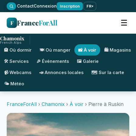
·
Contact
Connexion
Inscription
FR
▾
France
ForAll
☰
F
Chamonix
French Alps
🏨 Où dormir
🍽️ Où manger
📸 À voir
🛍️ Magasins
🛠️ Services
🎉 Événements
🖼️ Galerie
📹 Webcams
📣 Annonces locales
🗺️ Sur la carte
🌤️ Météo
FranceForAll
›
Chamonix
›
À voir
› Pierre à Ruskin