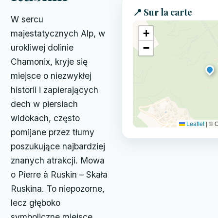
📍 Sur la carte
W sercu
+
majestatycznych Alp, w
−
urokliwej dolinie
Chamonix, kryje się
miejsce o niezwykłej
historii i zapierających
dech w piersiach
widokach, często
Leaflet
|
© O
pomijane przez tłumy
poszukujące najbardziej
znanych atrakcji. Mowa
o Pierre à Ruskin – Skała
Ruskina. To niepozorne,
lecz głęboko
symboliczne miejsce