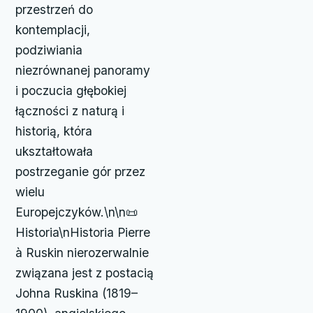
przestrzeń do
kontemplacji,
podziwiania
niezrównanej panoramy
i poczucia głębokiej
łączności z naturą i
historią, która
ukształtowała
postrzeganie gór przez
wielu
Europejczyków.\n\n📜
Historia\nHistoria Pierre
à Ruskin nierozerwalnie
związana jest z postacią
Johna Ruskina (1819–